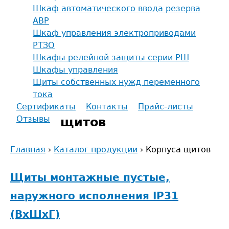
Шкаф автоматического ввода резерва
АВР
Шкаф управления электроприводами
РТЗО
Шкафы релейной защиты серии РШ
Шкафы управления
Щиты собственных нужд переменного
тока
Сертификаты
Контакты
Прайс-листы
Отзывы
щитов
Главная
›
Каталог продукции
›
Корпуса щитов
Вы
Щиты монтажные пустые,
здесь
наружного исполнения IP31
(ВxШxГ)