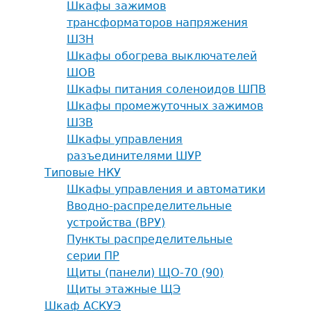
Шкафы зажимов
трансформаторов напряжения
ШЗН
Шкафы обогрева выключателей
ШОВ
Шкафы питания соленоидов ШПВ
Шкафы промежуточных зажимов
ШЗВ
Шкафы управления
разъединителями ШУР
Типовые НКУ
Шкафы управления и автоматики
Вводно-распределительные
устройства (ВРУ)
Пункты распределительные
серии ПР
Щиты (панели) ЩО-70 (90)
Щиты этажные ЩЭ
Шкаф АСКУЭ